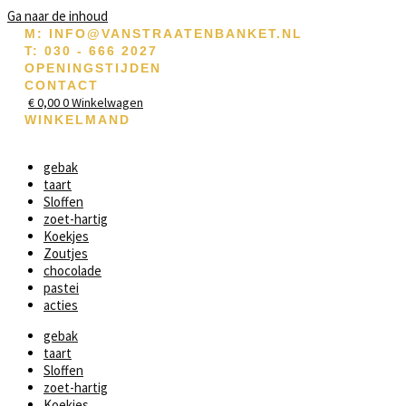
Ga naar de inhoud
M: INFO@VANSTRAATENBANKET.NL
T: 030 - 666 2027
OPENINGSTIJDEN
CONTACT
€
0,00
0
Winkelwagen
WINKELMAND
gebak
taart
Sloffen
zoet-hartig
Koekjes
Zoutjes
chocolade
pastei
acties
gebak
taart
Sloffen
zoet-hartig
Koekjes