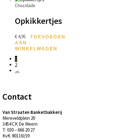
Chocolade
Opkikkertjes
€
4,95
TOEVOEGEN
AAN
WINKELWAGEN
1
2
→
Contact
Van Straaten Banketbakkerij
Mereveldplein 20
3454 CK De Meern
T: 030 – 666 20 27
KvK: 80116159