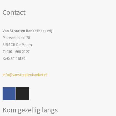
Contact
Van Straaten Banketbakkerij
Mereveldplein 20
3454 CK De Meern
T: 030 – 666 20 27
KvK: 80116159
info@vanstraatenbanket.nl
F
I
a
n
c
s
Kom gezellig langs
e
t
b
a