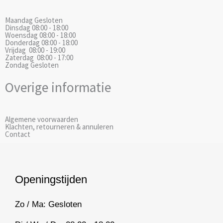
o
g
Maandag
Gesloten
o
r
Dinsdag
08:00 - 18:00
k
a
Woensdag
08:00 - 18:00
Donderdag
08:00 - 18:00
m
Vrijdag
08:00 - 19:00
Zaterdag
08:00 - 17:00
Zondag
Gesloten
Overige informatie
Algemene voorwaarden
Klachten, retourneren & annuleren
Contact
Openingstijden
Zo / Ma: Gesloten