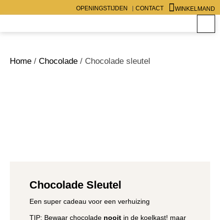
Winkelwag
Ga
OPENINGSTIJDEN
CONTACT
WINKELMAND
naar
de
inhoud
Home
/
Chocolade
/ Chocolade sleutel
Chocolade Sleutel
Een super cadeau voor een verhuizing
TIP: Bewaar chocolade
nooit
in de koelkast! maar