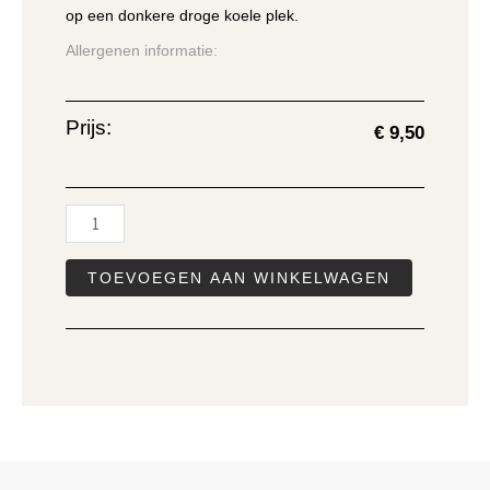
op een donkere droge koele plek.
Allergenen informatie:
Prijs:
€
9,50
Chocolade
sleutel
aantal
TOEVOEGEN AAN WINKELWAGEN