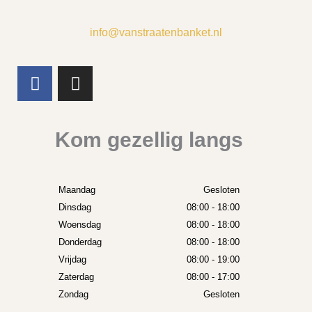
info@vanstraatenbanket.nl
F
I
a
n
c
s
e
t
Kom gezellig langs
b
a
o
g
o
r
k
Maandag
a
Gesloten
Dinsdag
m
08:00 - 18:00
Woensdag
08:00 - 18:00
Donderdag
08:00 - 18:00
Vrijdag
08:00 - 19:00
Zaterdag
08:00 - 17:00
Zondag
Gesloten