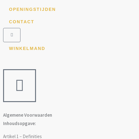
Ga
OPENINGSTIJDEN
naar
de
CONTACT
inhoud
Winkelwagen
WINKELMAND
Algemene Voorwaarden
Inhoudsopgave:
Artikel 1 – Definities