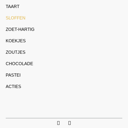
TAART
SLOFFEN
ZOET-HARTIG
KOEKJES
ZOUTJES
CHOCOLADE
PASTEI
ACTIES
I
F
n
a
s
c
t
e