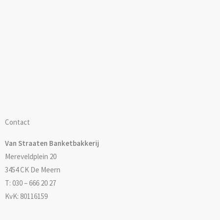
Contact
Van Straaten Banketbakkerij
Mereveldplein 20
3454 CK De Meern
T: 030 – 666 20 27
KvK: 80116159