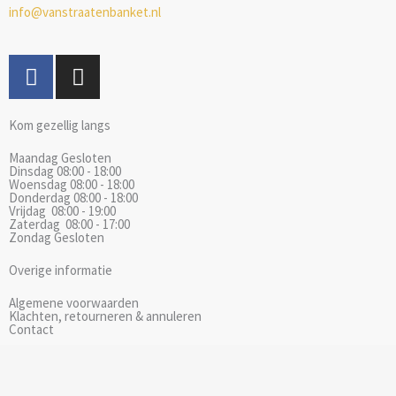
info@vanstraatenbanket.nl
F
I
a
n
c
s
Kom gezellig langs
e
t
b
a
Maandag
Gesloten
o
g
Dinsdag
08:00 - 18:00
Woensdag
08:00 - 18:00
o
r
Donderdag
08:00 - 18:00
Vrijdag
08:00 - 19:00
k
a
Zaterdag
08:00 - 17:00
m
Zondag
Gesloten
Overige informatie
Algemene voorwaarden
Klachten, retourneren & annuleren
Contact