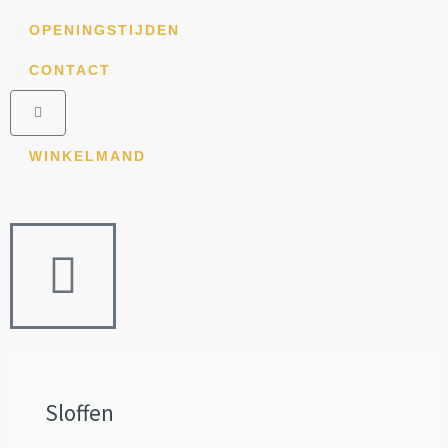
Ga
OPENINGSTIJDEN
naar
de
CONTACT
inhoud
Winkelwagen
WINKELMAND
Sloffen