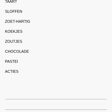
TAART
SLOFFEN
ZOET-HARTIG
KOEKJES
ZOUTJES
CHOCOLADE
PASTEI
ACTIES
I
F
n
a
s
c
t
e
a
b