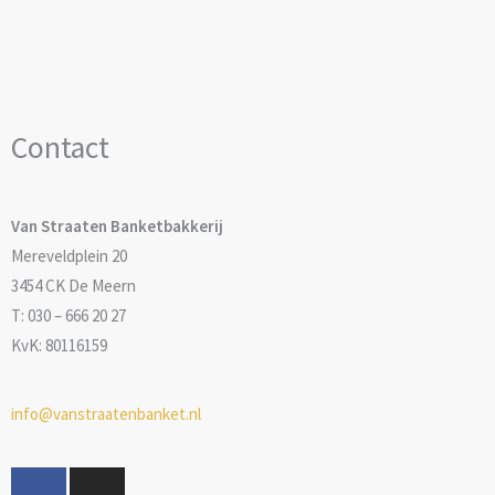
Contact
Van Straaten Banketbakkerij
Mereveldplein 20
3454 CK De Meern
T: 030 – 666 20 27
KvK: 80116159
info@vanstraatenbanket.nl
F
I