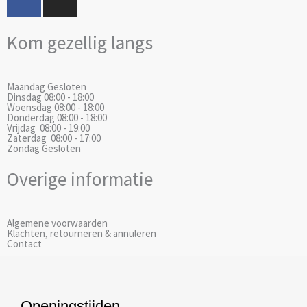
a
n
c
s
Kom gezellig langs
e
t
b
a
o
g
Maandag
Gesloten
o
r
Dinsdag
08:00 - 18:00
k
a
Woensdag
08:00 - 18:00
Donderdag
08:00 - 18:00
m
Vrijdag
08:00 - 19:00
Zaterdag
08:00 - 17:00
Zondag
Gesloten
Overige informatie
Algemene voorwaarden
Klachten, retourneren & annuleren
Contact
Openingstijden