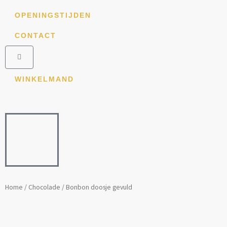
Ga
OPENINGSTIJDEN
naar
de
CONTACT
inhoud
Winkelwagen
WINKELMAND
Home
/
Chocolade
/ Bonbon doosje gevuld