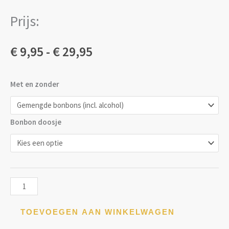
Prijs:
Prijsklasse:
€
9,95
-
€
29,95
€ 9,95
Bonbon
Met en zonder
tot
doosje
gevuld
€ 29,95
Bonbon doosje
aantal
TOEVOEGEN AAN WINKELWAGEN