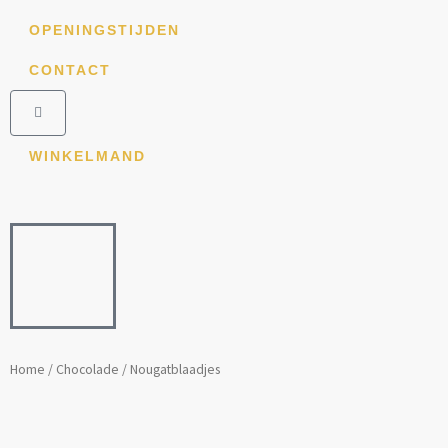
Ga
OPENINGSTIJDEN
naar
de
CONTACT
inhoud
Winkelwagen
WINKELMAND
Home
/
Chocolade
/ Nougatblaadjes