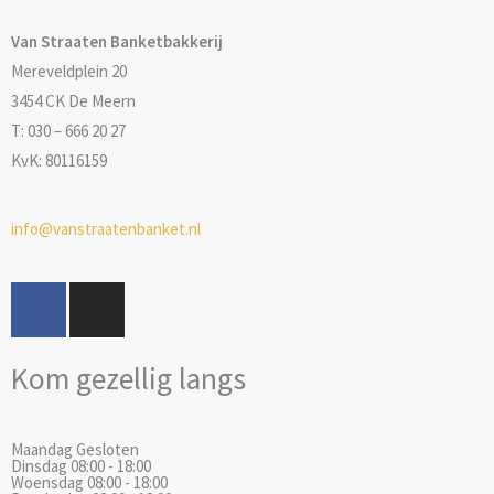
Van Straaten Banketbakkerij
Mereveldplein 20
3454 CK De Meern
T: 030 – 666 20 27
KvK: 80116159
info@vanstraatenbanket.nl
F
I
a
n
c
s
Kom gezellig langs
e
t
b
a
o
g
Maandag
Gesloten
o
r
Dinsdag
08:00 - 18:00
k
a
Woensdag
08:00 - 18:00