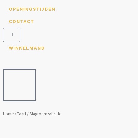
Ga
OPENINGSTIJDEN
naar
de
CONTACT
inhoud
Winkelwagen
WINKELMAND
Home
/
Taart
/ Slagroom schnitte