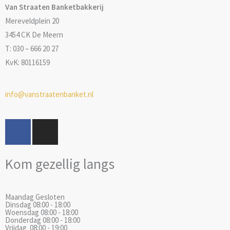
Van Straaten Banketbakkerij
Mereveldplein 20
3454 CK De Meern
T: 030 – 666 20 27
KvK: 80116159
info@vanstraatenbanket.nl
F
I
a
n
c
s
Kom gezellig langs
e
t
b
a
o
g
Maandag
Gesloten
o
r
Dinsdag
08:00 - 18:00
k
a
Woensdag
08:00 - 18:00
Donderdag
08:00 - 18:00
m
Vrijdag
08:00 - 19:00