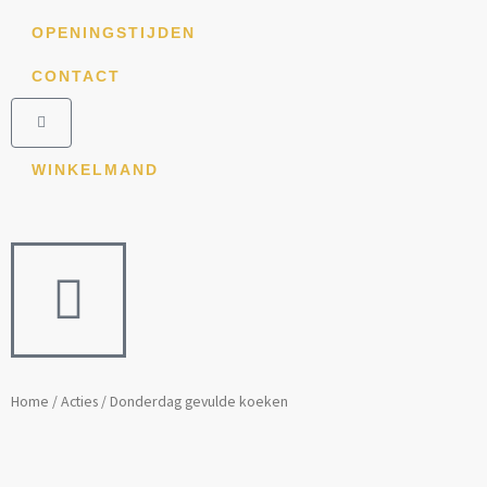
Ga
OPENINGSTIJDEN
naar
de
CONTACT
inhoud
Winkelwagen
WINKELMAND
Home
/
Acties
/ Donderdag gevulde koeken