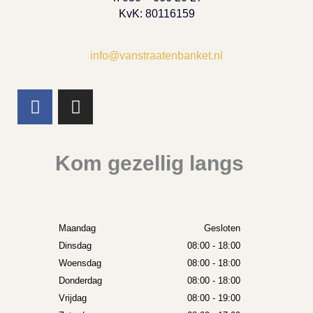
KvK: 80116159
info@vanstraatenbanket.nl
F
I
a
n
c
s
e
t
Kom gezellig langs
b
a
o
g
o
r
k
a
Maandag
Gesloten
m
Dinsdag
08:00 - 18:00
Woensdag
08:00 - 18:00
Donderdag
08:00 - 18:00
Vrijdag
08:00 - 19:00