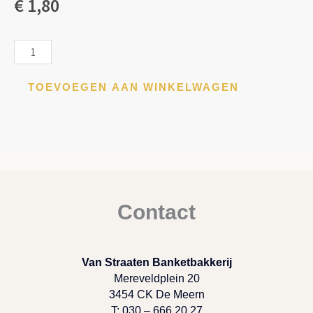
€
1,80
Donderdag
gevulde
koeken
TOEVOEGEN AAN WINKELWAGEN
aantal
Contact
Van Straaten Banketbakkerij
Mereveldplein 20
3454 CK De Meern
T: 030 – 666 20 27