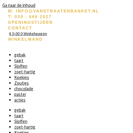
Ga naar de inhoud
M: INFO@VANSTRAATENBANKET.NL
T: 030 - 666 2027
OPENINGSTIJDEN
CONTACT
€
0,00
0
Winkelwagen
WINKELMAND
gebak
taart
Sloffen
zoet-hartig
Koekjes
Zoutjes
chocolade
pastei
acties
gebak
taart
Sloffen
zoet-hartig
Koekjes