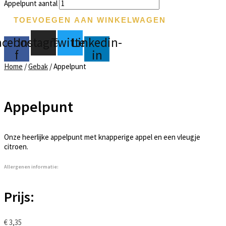
Appelpunt aantal
TOEVOEGEN AAN WINKELWAGEN
acebook-
Instagram
Twitter
Linkedin-
f
in
Home
/
Gebak
/ Appelpunt
Appelpunt
Onze heerlijke appelpunt met knapperige appel en een vleugje
citroen.
Allergenen informatie:
Prijs:
€
3,35