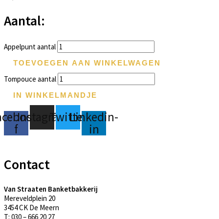
Aantal:
Appelpunt aantal
TOEVOEGEN AAN WINKELWAGEN
Tompouce aantal
IN WINKELMANDJE
acebook-
Instagram
Twitter
Linkedin-
f
in
Contact
Van Straaten Banketbakkerij
Mereveldplein 20
3454 CK De Meern
T: 030 – 666 20 27