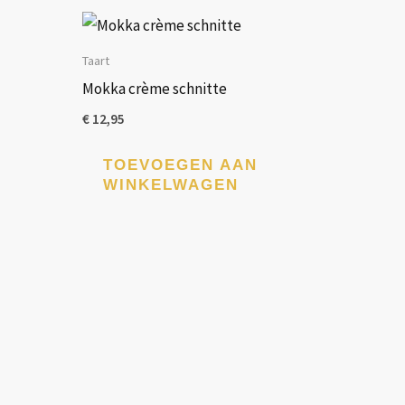
op
de
productpagina
Taart
Mokka crème schnitte
€
12,95
TOEVOEGEN AAN
WINKELWAGEN