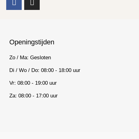
a
n
c
s
e
t
b
a
o
g
Openingstijden
o
r
k
a
Zo / Ma: Gesloten
m
Di / Wo / Do: 08:00 - 18:00 uur
Vr: 08:00 - 19:00 uur
Za: 08:00 - 17:00 uur