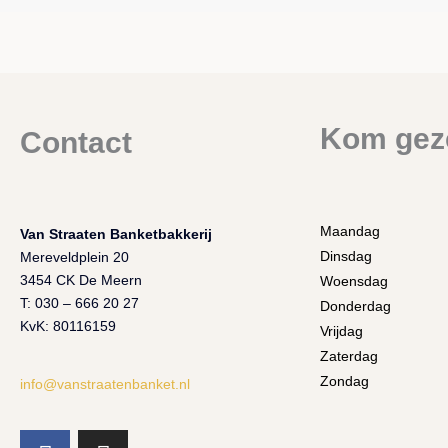
Kom geze
Contact
Maandag
Van Straaten Banketbakkerij
Dinsdag
Mereveldplein 20
3454 CK De Meern
Woensdag
T: 030 – 666 20 27
Donderdag
KvK: 80116159
Vrijdag
Zaterdag
Zondag
info@vanstraatenbanket.nl
F
I