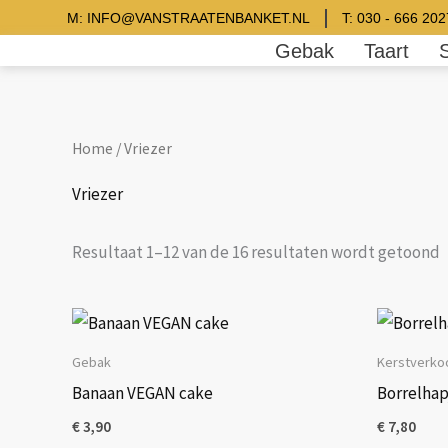
Ga
M: INFO@VANSTRAATENBANKET.NL
T: 030 - 666 202
naar
Gebak
Taart
de
inhoud
Home
/ Vriezer
Vriezer
Resultaat 1–12 van de 16 resultaten wordt getoond
Gebak
Kerstverko
Banaan VEGAN cake
Borrelhap
€
3,90
€
7,80