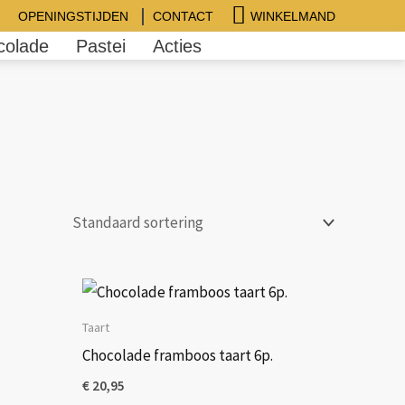
Winkelwagen
WINKELMAND
OPENINGSTIJDEN
CONTACT
colade
Pastei
Acties
Taart
Chocolade framboos taart 6p.
€
20,95