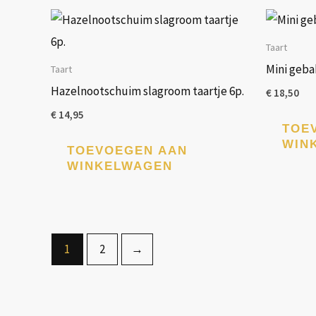
Taart
Mini gebak
Taart
Hazelnootschuim slagroom taartje 6p.
€
18,50
€
14,95
TOE
WIN
TOEVOEGEN AAN
WINKELWAGEN
1
2
→