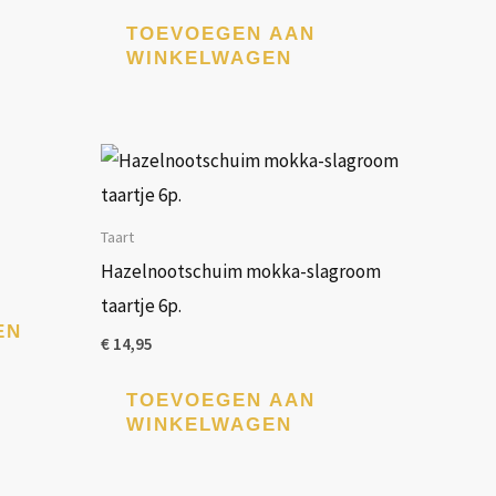
TOEVOEGEN AAN
WINKELWAGEN
Dit
product
heeft
Taart
meerdere
Hazelnootschuim mokka-slagroom
variaties.
taartje 6p.
Deze
EN
€
14,95
optie
kan
TOEVOEGEN AAN
WINKELWAGEN
gekozen
worden