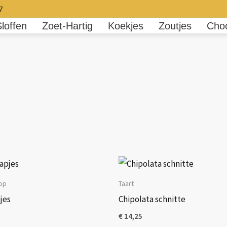
7
Sloffen
Zoet-Hartig
Koekjes
Zoutjes
Cho
op
Taart
jes
Chipolata schnitte
€
14,25