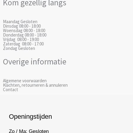
Kom gezellig langs
e
t
b
a
o
g
Maandag
Gesloten
o
r
Dinsdag
08:00 - 18:00
k
a
Woensdag
08:00 - 18:00
Donderdag
08:00 - 18:00
m
Vrijdag
08:00 - 19:00
Zaterdag
08:00 - 17:00
Zondag
Gesloten
Overige informatie
Algemene voorwaarden
Klachten, retourneren & annuleren
Contact
Openingstijden
Zo / Ma: Gesloten