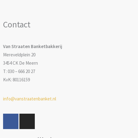
Contact
Van Straaten Banketbakkerij
Mereveldplein 20
3454 CK De Meern
T: 030 – 666 20 27
KvK: 80116159
info@vanstraatenbanket.nl
F
I
a
n
c
s