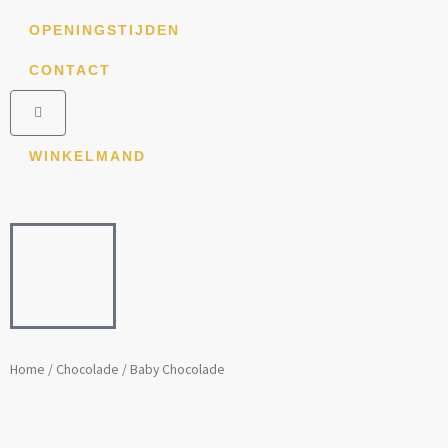
Ga
OPENINGSTIJDEN
naar
de
CONTACT
inhoud
Winkelwagen
WINKELMAND
Home
/
Chocolade
/ Baby Chocolade