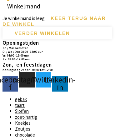
Winkelmand
Je winkelmand is leeg
KEER TERUG NAAR
DE WINKEL
VERDER WINKELEN
Openingstijden
Zo / Ma: Gesloten
Di / Wo / Do: 08:00 - 18:00 uur
Vr: 08:00 - 19:00 uur
Za: 08:00 - 17:00 uur
Zon,- en feestdagen
Koningsdag 27 april 08:00 tot 12:00
acebook-
Instagram
Twitter
Linkedin-
f
in
gebak
taart
Sloffen
zoet-hartig
Koekjes
Zoutjes
chocolade