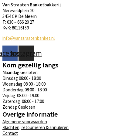
Van Straaten Banketbakkerij
Mereveldplein 20
3454 CK De Meern
T: 030 – 666 20 27
KvK: 80116159
info@vanstraatenbanket.nl
acebook
Instagram
Kom gezellig langs
Maandag
Gesloten
Dinsdag
08:00 - 18:00
Woensdag
08:00 - 18:00
Donderdag
08:00 - 18:00
Vrijdag
08:00 - 19:00
Zaterdag
08:00 - 17:00
Zondag
Gesloten
Overige informatie
Algemene voorwaarden
Klachten, retourneren & annuleren
Contact