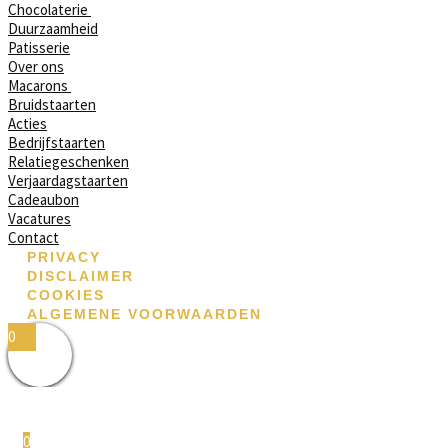
Chocolaterie
Duurzaamheid
Patisserie
Over ons
Macarons
Bruidstaarten
Acties
Bedrijfstaarten
Relatiegeschenken
Verjaardagstaarten
Cadeaubon
Vacatures
Contact
PRIVACY
DISCLAIMER
COOKIES
ALGEMENE VOORWAARDEN
0
0