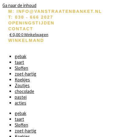
Ga naar de inhoud
M: INFO@VANSTRAATENBANKET.NL
T: 030 - 666 2027
OPENINGSTIJDEN
CONTACT
€
0,00
0
Winkelwagen
WINKELMAND
gebak
taart
Sloffen
zoet-hartig
Koekjes
Zoutjes
chocolade
pastei
acties
gebak
taart
Sloffen
zoet-hartig
Koekjes