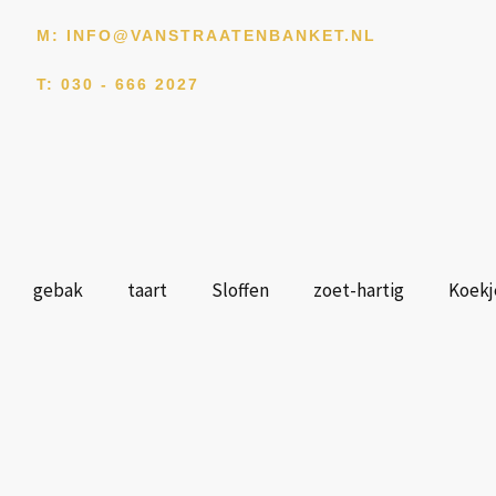
Ga
M: INFO@VANSTRAATENBANKET.NL
naar
de
T: 030 - 666 2027
inhoud
gebak
taart
Sloffen
zoet-hartig
Koekj