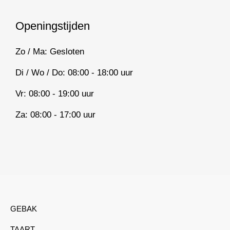
e
t
b
a
o
g
Openingstijden
o
r
k
a
Zo / Ma: Gesloten
m
Di / Wo / Do: 08:00 - 18:00 uur
Vr: 08:00 - 19:00 uur
Za: 08:00 - 17:00 uur
GEBAK
TAART