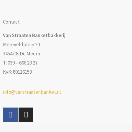
Contact
Van Straaten Banketbakkerij
Mereveldplein 20
3454 CK De Meern
T: 030 – 666 20 27
KvK: 80116159
info@vanstraatenbanket.nl
F
I
a
n
c
s